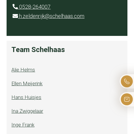
0528-264007
h.zeldenrijk@schelhaas.com
Team Schelhaas
Alie Helms
Ellen Meijerink
Hans Huisjes
Ina Zwiggelaar
Inge Frank