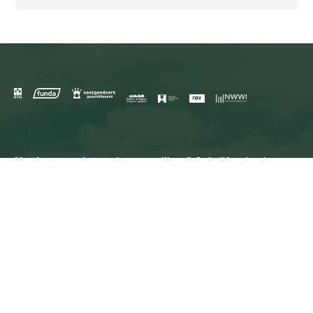
Het laatste nieuws in uw mailbox? Schrijf u dan in
voor de nieuwsbrief.
*
Inschrijven
Schelhaas
Griendtsveenweg 27
0528 - 264007
7901 EB Hoogeveen
info@schelhaas.com