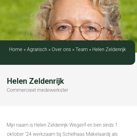
Home
»
Agrarisch
»
Over ons
»
Team
»
Helen Zeldenrijk
Helen Zeldenrijk
Commercieel medewerkster
Mijn naam is Helen Zeldenrijk-Wegerif en ben sinds 1
oktober ’24 werkzaam bij Schelhaas Makelaardij als