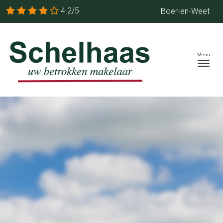
4.2/5
Boer-en-Weet