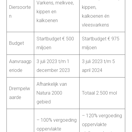
Varkens, melkvee,
Diersoorte
kippen,
kippen en
n
kalkoenen én
kalkoenen
vleesvarkens
Startbudget € 500
Startbudget € 975
Budget
miljoen
miljoen
Aanvraagp
3 juli 2023 t/m 1
3 juli 2023 t/m 5
eriode
december 2023
april 2024
Afhankelijk van
Drempelw
Natura 2000
Totaal 2.500 mol
aarde
gebied
– 120% vergoeding
– 100% vergoeding
oppervlakte
oppervlakte