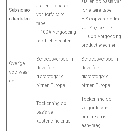
stallen op basis van
stallen op basis
Subsidieo
forfaitaire tabel.
van forfaitaire
nderdelen
– Sloopvergoeding
tabel.
van 45,- per m².
– 100% vergoeding
– 100% vergoeding
productierechten
productierechten
Beroepsverbod in
Beroepsverbod in
Overige
dezelfde
dezelfde
voorwaar
diercategorie
diercategorie
den
binnen Europa
binnen Europa
Toekenning op
Toekenning op
volgorde van
basis van
binnenkomst
kostenefficiëntie
aanvraag