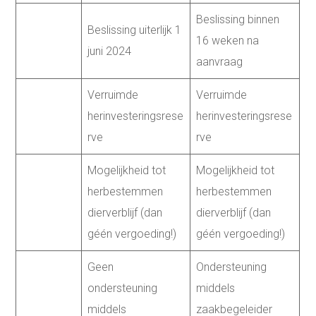
Beslissing binnen
Beslissing uiterlijk 1
16 weken na
juni 2024
aanvraag
Verruimde
Verruimde
herinvesteringsrese
herinvesteringsrese
rve
rve
Mogelijkheid tot
Mogelijkheid tot
herbestemmen
herbestemmen
dierverblijf (dan
dierverblijf (dan
géén vergoeding!)
géén vergoeding!)
Geen
Ondersteuning
ondersteuning
middels
middels
zaakbegeleider