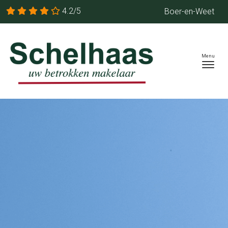
4.2/5
Boer-en-Weet