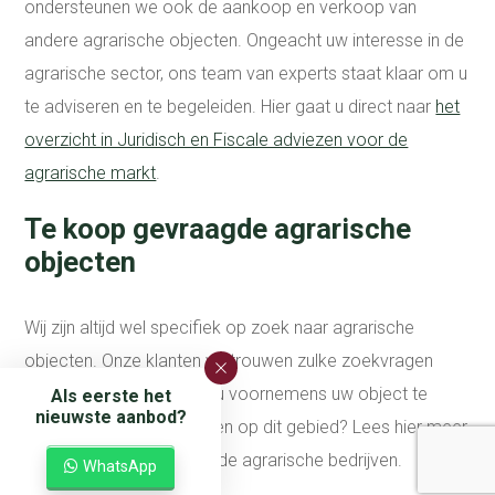
ondersteunen we ook de aankoop en verkoop van
andere agrarische objecten. Ongeacht uw interesse in de
agrarische sector, ons team van experts staat klaar om u
te adviseren en te begeleiden. Hier gaat u direct naar
het
overzicht in Juridisch en Fiscale adviezen voor de
agrarische markt
.
Te koop gevraagde agrarische
objecten
Wij zijn altijd wel specifiek op zoek naar agrarische
objecten. Onze klanten vertrouwen zulke zoekvragen
graag aan ons toe. Bent u voornemens uw object te
Als eerste het
nieuwste aanbod?
verkopen of heeft u vragen op dit gebied? Lees hier meer
over de te koop gevraagde agrarische bedrijven.
WhatsApp