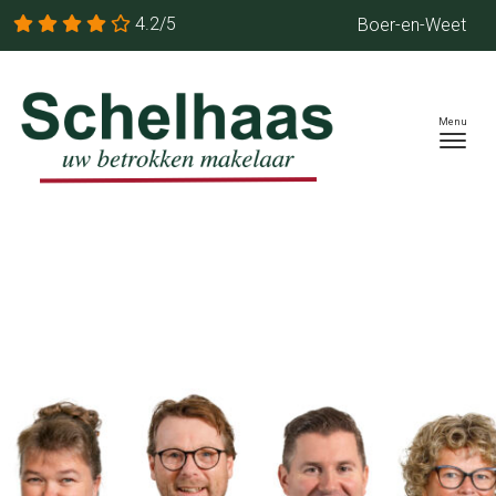
4.2/5
Boer-en-Weet