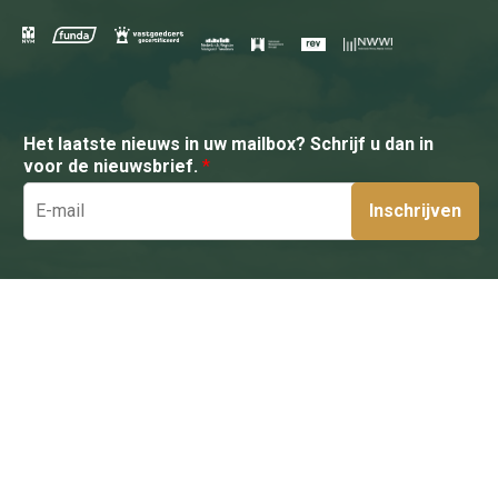
Het laatste nieuws in uw mailbox? Schrijf u dan in
voor de nieuwsbrief.
*
Inschrijven
Schelhaas
Griendtsveenweg 27
0528 - 264007
7901 EB Hoogeveen
info@schelhaas.com