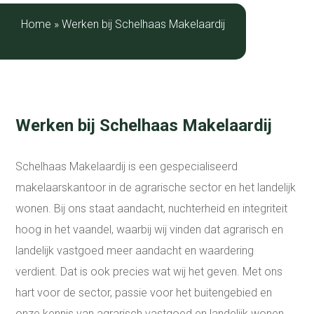
Home
»
Werken bij Schelhaas Makelaardij
Werken bij Schelhaas Makelaardij
Schelhaas Makelaardij is een gespecialiseerd
makelaarskantoor in de agrarische sector en het landelijk
wonen. Bij ons staat aandacht, nuchterheid en integriteit
hoog in het vaandel, waarbij wij vinden dat agrarisch en
landelijk vastgoed meer aandacht en waardering
verdient. Dat is ook precies wat wij het geven. Met ons
hart voor de sector, passie voor het buitengebied en
onze kennis van agrarisch vastgoed en landelijk wonen