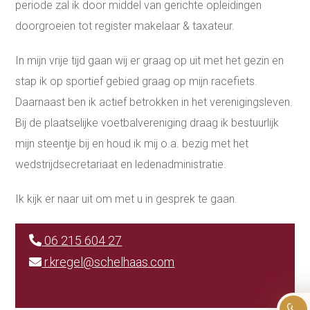
periode zal ik door middel van gerichte opleidingen
doorgroeien tot register makelaar & taxateur.
In mijn vrije tijd gaan wij er graag op uit met het gezin en
stap ik op sportief gebied graag op mijn racefiets.
Daarnaast ben ik actief betrokken in het verenigingsleven.
Bij de plaatselijke voetbalvereniging draag ik bestuurlijk
mijn steentje bij en houd ik mij o.a. bezig met het
wedstrijdsecretariaat en ledenadministratie.
Ik kijk er naar uit om met u in gesprek te gaan.
06 215 604 27
r.kregel@schelhaas.com