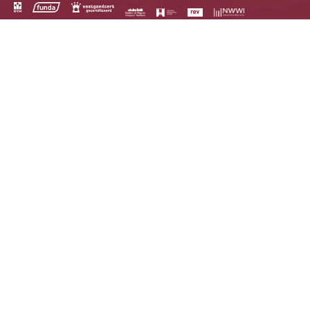
Het laatste nieuws in uw mailbox? Schrijf u dan in
voor de nieuwsbrief.
*
Inschrijven
Schelhaas
Griendtsveenweg 27
0528 - 264007
7901 EB Hoogeveen
info@schelhaas.com
Over Schelhaas