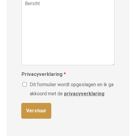
m
p
B
r
e
l
e
*
r
a
r
*
a
i
t
c
s
h
*
t
Privacyverklaring
*
Dit formulier wordt opgeslagen en ik ga
akkoord met de
privacyverklaring
Verstuur