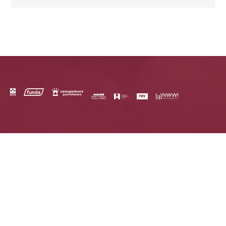
Het laatste nieuws in uw mailbox? Schrijf u dan in
voor de nieuwsbrief.
*
Inschrijven
Schelhaas
Griendtsveenweg 27
0528 - 264007