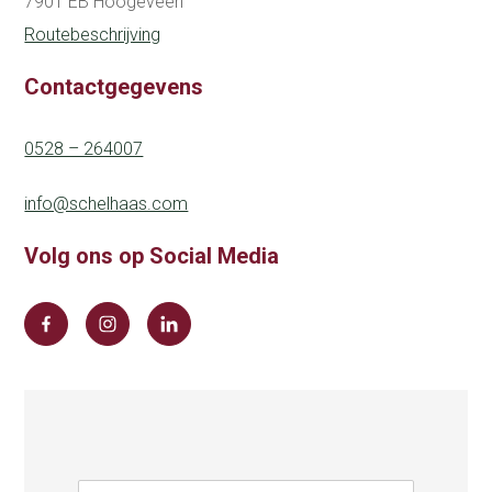
7901 EB Hoogeveen
Routebeschrijving
Contactgegevens
0528 – 264007
info@schelhaas.com
Volg ons op Social Media
N