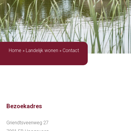
Home
»
Landelijk wonen
»
Contact
Bezoekadres
Griendtsveenweg 27