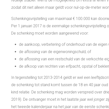
redelijk stabiel. Wel is de mogelijkheid om extra te lenen
zodat dit niet alleen maar geldt voor nul-op-de-meter wo
Schenkingsvrijstelling van maximaal € 100.000 kan doorw
Per 1 januari 2017 is de eenmalige schenkingsvrijstelli
De schenking moet worden aangewend voor:
de aankoop, verbetering of onderhoud van de eigen 
de aflossing van de eigenwoningschuld; of
de aflossing van een restschuld van de verkochte ei
de afkoop van rechten van erfpacht, opstal of bekl
In tegenstelling tot 2013-2014 geldt er wel een leeftijds
de schenking tot stand komt tussen de 18 en 40 jaar oud z
kind relatie. De schenking mag worden verspreid over dr
2019). De ontvanger moet in het laatste jaar wel jonger zij
het tweede kalenderjaar na het jaar van de eerste schenki