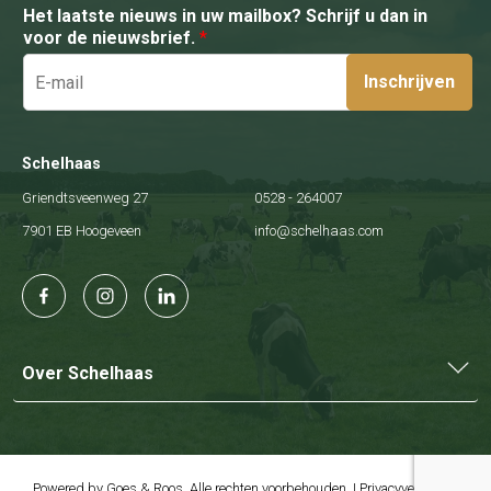
Het laatste nieuws in uw mailbox? Schrijf u dan in
voor de nieuwsbrief.
*
Inschrijven
Schelhaas
Griendtsveenweg 27
0528 - 264007
7901 EB Hoogeveen
info@schelhaas.com
Over Schelhaas
Powered by
Goes & Roos
.
Alle rechten voorbehouden
. |
Privacyverklaring