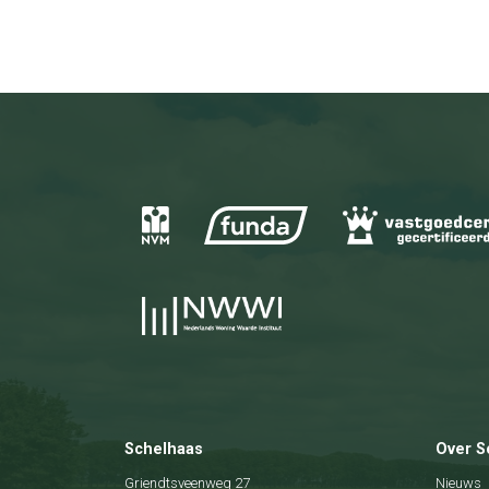
Schelhaas
Over S
Griendtsveenweg 27
Nieuws