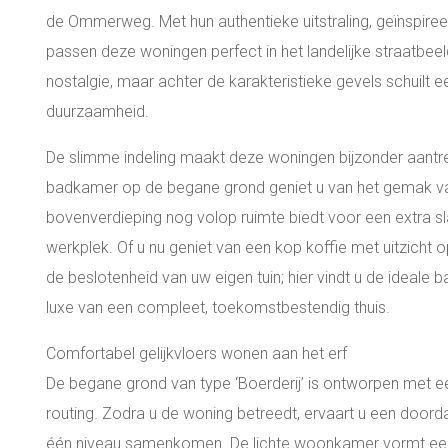
de Ommerweg. Met hun authentieke uitstraling, geïnspiree
passen deze woningen perfect in het landelijke straatbee
nostalgie, maar achter de karakteristieke gevels schuil
duurzaamheid.
De slimme indeling maakt deze woningen bijzonder aantre
badkamer op de begane grond geniet u van het gemak van 
bovenverdieping nog volop ruimte biedt voor een extra s
werkplek. Of u nu geniet van een kop koffie met uitzicht 
de beslotenheid van uw eigen tuin; hier vindt u de ideale
luxe van een compleet, toekomstbestendig thuis.
Comfortabel gelijkvloers wonen aan het erf
De begane grond van type ‘Boerderij’ is ontworpen met 
routing. Zodra u de woning betreedt, ervaart u een doorda
één niveau samenkomen. De lichte woonkamer vormt een f