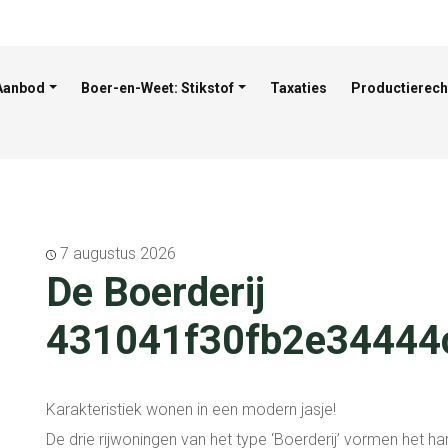
Aanbod
Boer-en-Weet: Stikstof
Taxaties
Productierech
7 augustus 2026
De Boerderij
431041f30fb2e34444
Karakteristiek wonen in een modern jasje!
De drie rijwoningen van het type ‘Boerderij’ vormen het har