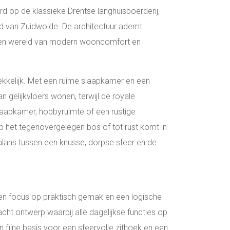
rd op de klassieke Drentse langhuisboerderij,
ld van Zuidwolde. De architectuur ademt
t een wereld van modern wooncomfort en
kkelijk. Met een ruime slaapkamer en een
gelijkvloers wonen, terwijl de royale
laapkamer, hobbyruimte of een rustige
op het tegenovergelegen bos of tot rust komt in
 balans tussen een knusse, dorpse sfeer en de
een focus op praktisch gemak en een logische
cht ontwerp waarbij alle dagelijkse functies op
ijne basis voor een sfeervolle zithoek en een