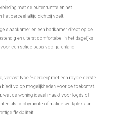
verbinding met de buitenruimte en het
het perceel altijd dichtbij voelt.
ige slaapkamer en een badkamer direct op de
tendig en uiterst comfortabel in het dagelijks
gt voor een solide basis voor jarenlang
verrast type ‘Boerderij’ met een royale eerste
en biedt volop mogelijkheden voor de toekomst.
r, wat de woning ideaal maakt voor logés of
richten als hobbyruimte of rustige werkplek aan
ige flexibiliteit.