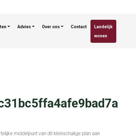
ten
Advies
Over ons
Contact
Landelijk
wonen
c31bc5ffa4afe9bad7a
telijke middelpunt van dit kleinschalige plan aan