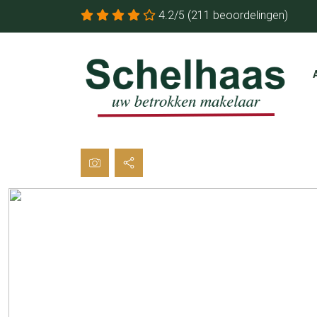
4.2/5
(211 beoordelingen)