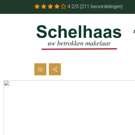
4.2/5
(211 beoordelingen)