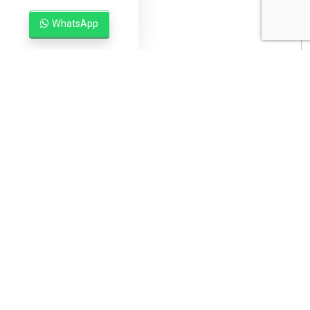
WhatsApp
WIJSTERSEWEG
8
SPIER
Omschrijving
Kenmerken
Media
Plattegronden
360°
Omschrijving