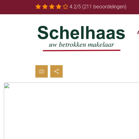
4.2/5
(211 beoordelingen)