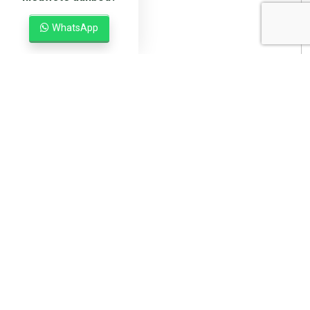
WhatsApp
DE STREEK
19
HOOGHALEN
Omschrijving
Kenmerken
Media
Plattegronden
360°
Omschrijving